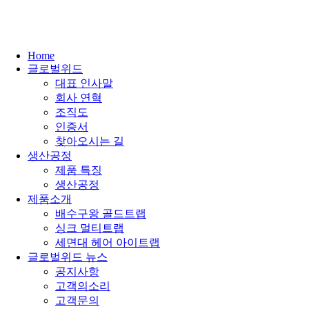
콘
텐
츠
로
Home
건
글로벌위드
너
대표 인사말
뛰
회사 연혁
기
조직도
인증서
찾아오시는 길
생산공정
제품 특징
생산공정
제품소개
배수구왕 골드트랩
싱크 멀티트랩
세면대 헤어 아이트랩
글로벌위드 뉴스
공지사항
고객의소리
고객문의