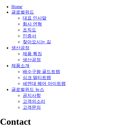
Home
글로벌위드
대표 인사말
회사 연혁
조직도
인증서
찾아오시는 길
생산공정
제품 특징
생산공정
제품소개
배수구왕 골드트랩
싱크 멀티트랩
세면대 헤어 아이트랩
글로벌위드 뉴스
공지사항
고객의소리
고객문의
Contact